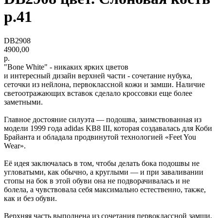
р.41
DB2908
4900,00
р.
"Bone White" - никаких ярких цветов
и интересный дизайн верхней части - сочетание нубука,
сеточки из нейлона, первоклассной кожи и замши. Наличие
светоотражающих вставок сделало кроссовки еще более
заметными.
Главное достояние силуэта — подошва, заимствованная из
модели 1999 года adidas KB8 III, которая создавалась для Коби
Брайанта и обладала продвинутой технологией «Feet You
Wear».
Её идея заключалась в том, чтобы делать бока подошвы не
угловатыми, как обычно, а круглыми — и при заваливании
стопы на бок в этой обуви она не подворачивалась и не
болела, а чувствовала себя максимально естественно, также,
как и без обуви.
Верхняя часть выполнена из сочетания первоклассной замши,